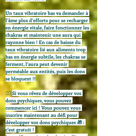
Un taux vibratoire bas va demander à 
l’âme plus d’efforts pour se recharger 
en énergie vitale, faire fonctionner les 
chakras et maintenir une aura qui 
rayonne bien ! En cas de baisse du 
taux vibratoire lié aux aliments trop 
bas en énergie subtile, les chakras se 
ferment, l’aura peut devenir 
perméable aux entités, puis les dons 
se bloquent !!
🧙‍♀️ 
Si vous rêvez de développer vos 
dons psychiques, vous pouvez 
commencer ici ! Vous pouvez vous 
inscrire maintenant au défi pour 
développer vos dons psychiques 🎁 : 
c'est gratuit ! 