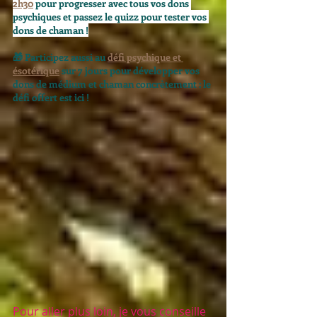
2h30
 pour progresser avec tous vos dons 
psychiques et passez le quizz pour tester vos 
dons de chaman !
🎁 
Participez aussi au 
défi psychique et 
ésotérique
 sur 7 jours pour développer vos 
dons de médium et chaman concrètement : le 
défi offert est ici ! 
Pour aller plus loin, je vous conseille 