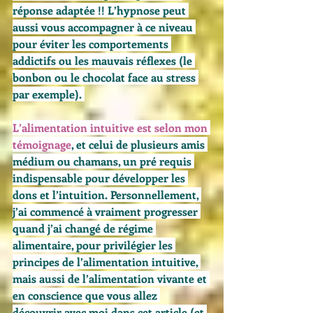
réponse adaptée !! L’hypnose peut 
aussi vous accompagner à ce niveau 
pour éviter les comportements 
addictifs ou les mauvais réflexes (le 
bonbon ou le chocolat face au stress 
par exemple). 
L’alimentation intuitive est selon mon 
témoignage
, et celui de plusieurs amis 
médium ou chamans, un pré requis 
indispensable pour développer les 
dons et l’intuition.
 Personnellement, 
j’ai commencé à vraiment progresser 
quand j’ai changé de régime 
alimentaire, pour privilégier les 
principes de l’alimentation intuitive, 
mais aussi de l’alimentation vivante et 
en conscience que vous allez 
découvrir avec moi dans cet article (et 