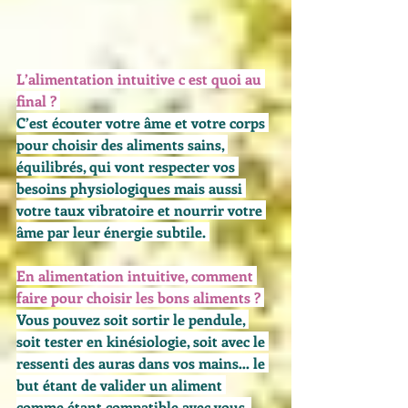
L’alimentation intuitive c est quoi au 
final ?
C’est écouter votre âme et votre corps 
pour choisir des aliments sains, 
équilibrés, qui vont respecter vos 
besoins physiologiques mais aussi 
votre taux vibratoire et nourrir votre 
âme par leur énergie subtile. 
En alimentation intuitive, comment 
faire pour choisir les bons aliments ?
Vous pouvez soit sortir le pendule, 
soit tester en kinésiologie, soit avec le 
ressenti des auras dans vos mains… le 
but étant de valider un aliment 
comme étant compatible avec vous, 