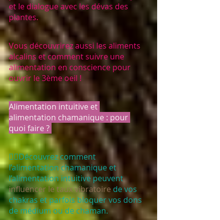
et le dialogue avec les dévas des 
plantes. 
Vous découvrirez aussi les aliments 
alcalins et comment suivre une 
alimentation en conscience pour 
ouvrir le 3ème oeil !
Alimentation intuitive et 
alimentation chamanique : pour 
quoi faire ? 
🧙‍♀️Découvrez comment 
l’alimentation chamanique et 
l’alimentation intuitive peuvent 
influencer le taux vibratoire
 de vos 
chakras et parfois bloquer vos dons 
de médium ou de chaman.