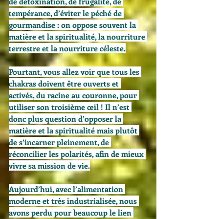
de détoxination, de frugalité, de 
tempérance, d’éviter le péché de 
gourmandise : on oppose souvent la 
matière et la spiritualité, la nourriture 
terrestre et la nourriture céleste.
Pourtant, vous allez voir que tous les 
chakras doivent être ouverts et 
activés, du racine au couronne, pour 
utiliser son troisième œil ! Il n’est 
donc plus question d’opposer la 
matière et la spiritualité mais plutôt 
de s’incarner pleinement, de 
réconcilier les polarités, afin de mieux 
vivre sa mission de vie.
Aujourd’hui, avec l’alimentation 
moderne et très industrialisée, nous 
avons perdu pour beaucoup le lien 