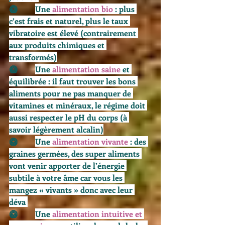
🥝         
Une 
alimentation bio
 : plus 
c’est frais et naturel, plus le taux 
vibratoire est élevé (contrairement 
aux produits chimiques et 
transformés)
🥝         
Une 
alimentation saine
 et 
équilibrée : il faut trouver les bons 
aliments pour ne pas manquer de 
vitamines et minéraux, le régime doit 
aussi respecter le pH du corps (à 
savoir légèrement alcalin)
🥝         
Une 
alimentation vivante
 : des 
graines germées, des super aliments 
vont venir apporter de l’énergie 
subtile à votre âme car vous les 
mangez « vivants » donc avec leur 
déva 
🥝         
Une 
alimentation intuitive et 