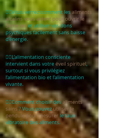
🧙‍♀️Vous verrez comment les 
aliments 
alcalins vous aident pour ouvrir le 
3ème œil 
et utiliser vos dons 
psychiques facilement sans baisse 
d’énergie. 
🧙‍♀️L’alimentation consciente 
intervient dans votre 
éveil spirituel
, 
surtout si vous privilégiez 
l’alimentation bio et l’alimentation 
vivante. 
🧙‍♀️Comment choisir des 
aliments 
sains
 ? Vous pouvez 
utiliser le 
pendule pour mesurer
 le taux 
vibratoire des aliments. 