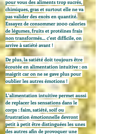
pour vous des aliments trop sucrés, 
chimiques, gras et surtout elle ne va 
pas valider des excès en quantité.
Essayez de consommer 2000 calories 
de légumes, fruits et protéines frais 
non transformés… c’est difficile, on 
arrive à satiété avant ! 
De plus, la satiété doit toujours être 
écoutée en alimentation intuitive : on 
maigrit car on ne se gave plus pour 
oublier les autres émotions ! 
L’alimentation intuitive permet aussi 
de replacer les sensations dans le 
corps : faim, satiété, soif ou 
frustration émotionnelle devront 
petit à petit être distinguées les unes 
des autres afin de provoquer une 