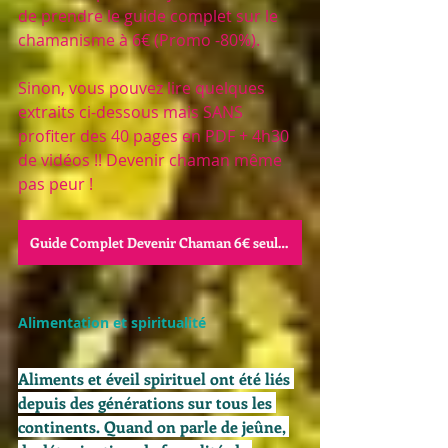
de prendre le guide complet sur le 
chamanisme à 6€ (Promo -80%).
Sinon, vous pouvez lire quelques 
extraits ci-dessous mais SANS  
profiter des 40 pages en PDF + 4h30 
de vidéos !! Devenir chaman même 
pas peur !
Guide Complet Devenir Chaman 6€ seulement au lieu de 30€ !!
Alimentation et spiritualité 
Aliments et éveil spirituel ont été liés 
depuis des générations sur tous les 
continents. Quand on parle de jeûne, 