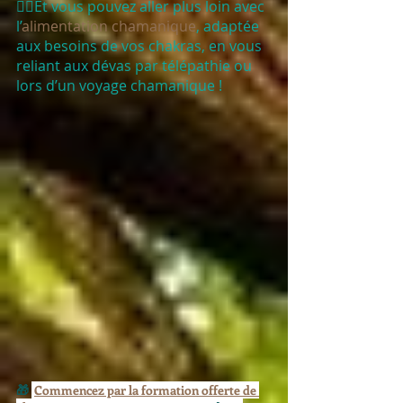
🧙‍♀️Et vous pouvez aller plus loin avec 
l’
alimentation chamanique
, adaptée 
aux besoins de vos chakras, en vous 
reliant aux dévas par télépathie ou 
lors d’un voyage chamanique ! 
🎁 
Commencez par la formation offerte de 