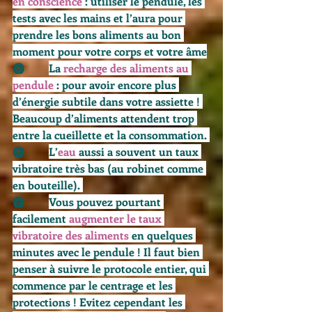
en conscience
 : utiliser le pendule, les 
tests avec les mains et l’aura pour 
prendre les bons aliments au bon 
moment pour votre corps et votre âme
🥝         
La 
recharge des aliments au 
pendule
 : pour avoir encore plus 
d’énergie subtile dans votre assiette ! 
Beaucoup d’aliments attendent trop 
entre la cueillette et la consommation. 
🥝         
L’
eau
 aussi a souvent un taux 
vibratoire très bas (au robinet comme 
en bouteille). 
🥝         
Vous pouvez pourtant 
facilement 
augmenter le taux 
vibratoire des aliments 
en quelques 
minutes avec le pendule ! Il faut bien 
penser à suivre le protocole entier, qui 
commence par le centrage et les 
protections ! Evitez cependant les 