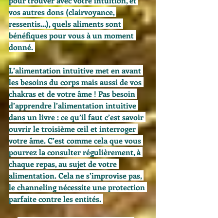
pour trouver avec votre intuition, et 
vos autres dons (clairvoyance, 
ressentis…), quels aliments sont 
bénéfiques pour vous à un moment 
donné. 
L’alimentation intuitive met en avant 
les besoins du corps mais aussi de vos 
chakras et de votre âme ! Pas besoin 
d’apprendre l’alimentation intuitive 
dans un livre : ce qu’il faut c’est savoir 
ouvrir le troisième œil et interroger 
votre âme. C’est comme cela que vous 
pourrez la consulter régulièrement, à 
chaque repas, au sujet de votre 
alimentation. Cela ne s’improvise pas, 
le channeling nécessite une protection 
parfaite contre les entités. 