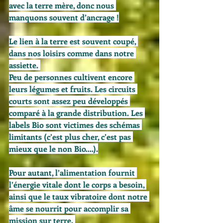
avec la terre mère, donc nous 
manquons souvent d’ancrage !
Le lien à la terre est souvent coupé, 
dans nos loisirs comme dans notre 
assiette. 
Peu de personnes cultivent encore 
leurs légumes et fruits. Les circuits 
courts sont assez peu développés 
comparé à la grande distribution. Les 
labels Bio sont victimes des schémas 
limitants (c’est plus cher, c’est pas 
mieux que le non Bio….).
Pour autant, l’alimentation fournit 
l’énergie vitale dont le corps a besoin, 
ainsi que le taux vibratoire dont notre 
âme se nourrit pour accomplir sa 
mission sur terre. 