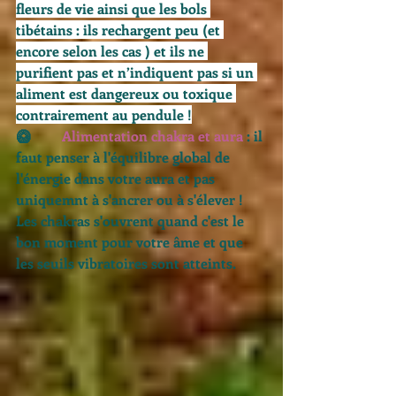
fleurs de vie ainsi que les bols 
tibétains : ils rechargent peu (et 
encore selon les cas ) et ils ne 
purifient pas et n’indiquent pas si un 
aliment est dangereux ou toxique 
contrairement au pendule !
🥝        
 Alimentation chakra et aura
 : il 
faut penser à l'équilibre global de 
l'énergie dans votre aura et pas 
uniquemnt à s'ancrer ou à s'élever ! 
Les chakras s'ouvrent quand c'est le 
bon moment pour votre âme et que 
les seuils vibratoires sont atteints. 