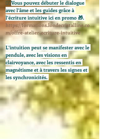
🧙‍♀️
Vous pouvez débuter le dialogue 
avec l’âme et les guides grâce à 
l’écriture intuitive ici en promo 
🎁
. 
https://formations.londecristalline.co
m/offre-atelier-ecriture-intuitive
L’intuition peut se manifester avec le 
pendule, avec les visions en 
clairvoyance, avec les ressentis en 
magnétisme et à travers les signes et 
les synchronicités. 