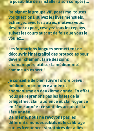
la possibilité de s'installer à son compte) ...
Rejoignez le groupe VIP, posez moi toutes
vos questions, suivez les lives mensuels,
échangez avec les autres, motivez vous,
devenez expert, revoyez tous les replays,
suivez les cours autant de fois que vous le
voulez...
Les formations longues permettent de
découvrir l'intégralité des protocoles pour
devenir chaman, faire des soins
chamaniques, utiliser la médiumnité
comme un expert !
Je conseille de bien suivre l'ordre prévu :
médium en première année et
chamanisme en deuxième année. En effet
nous ne reprenons pas les bases de la
télépathie, clair audience et clairvoyance
en 2ème année : ce sont des acquis de la
1ère année.
De même, nous ne revoyons pas les
différents mondes subtils et le calibrage
sur les fréquences vibratoires des alliés