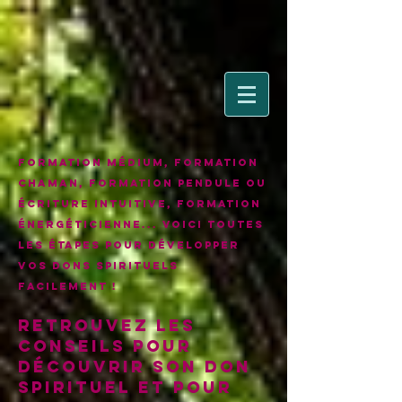
Formation médium, formation
chaman, formation pendule ou
écriture intuitive, formation
énergéticienne... voici toutes
les étapes pour développer
vos dons spirituels
facilement !
Retrouvez les
conseils pour
découvrir son don
spirituel et pour