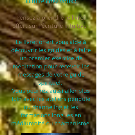
illimité chez vous :
Pensez à prendre le
livret
offert
sur l'écriture intuitive !
Le livret offert vous aide à
découvrir les guides et à faire
un premier exercice de
méditation pour recevoir les
messages de votre guide
spirituel.
Vous pourrez aussi aller plus
loin avec les ateliers pendule
ou channeling et les
formations longues en
médiumnité ou chamanisme.