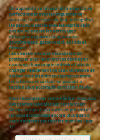
On apprend à ce niveau ultra expert à se
perfectionner avec les baguettes de
sourcier, les énergies du lieu, le feng shui,
les parcours sacrés avec les esprits de la
nature ou encore les nettoyages
d'énergies négatives (magie noire,
envoûtement, paranormal, entités et
démons...).
Les niveaux avancés nécessitent de
pratiquer avec les exercices donnés en
coaching chamanique individuel afin de
changer rapidement de taux vibratoire et
activer tous les dons en reprogrammant
les schémas et surtout en passant à
l'action pour accomplir sa mission de vie.
Pour récompenser votre fidélité, vous avez
des promos spéciales sur ces cours en
Online comparé aux tarifs en présentiel
(et vous économisez encore plus quand
vous n'achetez pas tous les modules 1 par
1) !