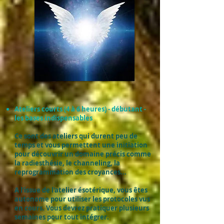
Ateliers courts (4 à 6 heures) - débutant -
les bases indispensables
Ce sont des ateliers qui durent peu de
temps et vous permettent une initiation
pour découvrir un domaine précis comme
la radiesthésie, le channeling, la
reprogrammation des croyances...
A l'issue de l'atelier ésotérique, vous êtes
autonome pour utiliser les protocoles vus
en cours. Vous devrez pratiquer plusieurs
semaines pour tout intégrer.