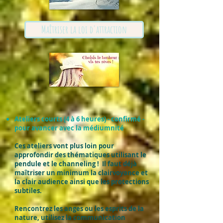
Maîtriser la loi d'attraction
Ateliers courts (4 à 6 heures) - confirmé -
pour avancer avec la médiumnité
Ces ateliers vont plus loin pour
approfondir des thématiques utilisant le
pendule et le channeling ! Il faut déjà
maîtriser un minimum la clairvoyance et
la clair audience ainsi que les protections
subtiles.
Rencontrez les anges ou les esprits de la
nature, utilisez la communication