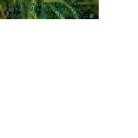
très facilement à sentir avec vos
mains les énergies
émanant de
cristaux, des fleurs et arbres ou de vos
propres corps énergétiques.
La
formation pendule
vous donne les
bases pour vous protéger et augmenter
le taux vibratoire, ce qui va vous aider à
ouvrir tous vos dons. Le sourcier, le
chamane ou le médium utilise le
pendule dans son quotidien pour
analyser l'énergie cosmo tellurique,
vérifier les taux vibratoires avant et
après son travail sur la personne, tester
les chakras et les plans ou l'aura...
Les esprits de la Nature (les elfes, les
fées, les dragons...) ont toujours des
messages subtils pour nous et la
méthode de communication intuitive
ou médium que je vous propose
vous aidera à les recevoir.
La rencontre des alliés (ange,
archange, animal totem, dragon en