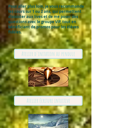
Pour aller plus loin, je vous recommande
les cours sur 1 ou 2 ans, qui permettent
d'assister aux lives et de me poser des
questions avec le groupe VIP, tout en
bénéficiant de promos pour les élèves
fidèles.
Atelier d'initation au pendule
Atelier écriture intuitive