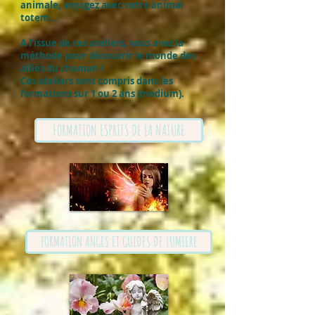
animale, voyagez avec votre animal
totem...
A l'issue de ces ateliers, vous avez la
méthode pour découvrir le monde des
alliés du chaman !
Ces ateliers sont compris dans les
formations sur 1 ou 2 ans (médium).
FORMATION ESPRITS DE LA NATURE
FORMATION ANGES ET GUIDES DE LUMIERE