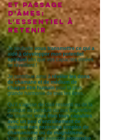
ET PASSAGE
D'ÂMES:
l'essentiel à
retenir
Je souhaite
vous transmettre ce qui a
aidé à développer mon potentiel
spirituel
afin que vos capacités innées
se réveillent !
Je contribue ainsi à
révéler les dons
de chamane et de médium de
chaque être humain
pour la plus
grande harmonie de tous les êtres.
Qu'il s'agisse de clair-ressenti ou de la
pratique au pendule ou aux baguettes
de sourcier,
vous êtes tous capables
avec un peu d'entraînement de
maîtriser ces exercices simples de
chamanisme ou de magnétisme.
Vous pouvez par exemple
apprendre