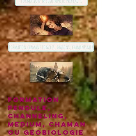
Formation médiumnité niveau 1
Formation chamane (oracles, dragons, chamanisme)
Formation
pendule,
channeling,
medium, chaman
ou GEOBIOLOGIE