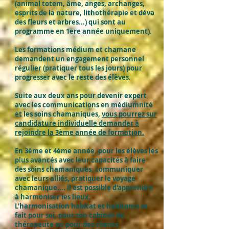
(animal totem, âme, anges, archanges,
esprits de la nature, lithothérapie et déva
des fleurs et arbres...) qui sont au
programme en 1ere année uniquement).
Les formations médium et chamane
demandent un engagement personnel
régulier (pratiquer tous les jours) pour
progresser avec le reste des élèves.
Suite aux deux ans pour devenir expert
avec les communications en médiumnité
et les soins chamaniques,
vous pourrez sur
candidature individuelle demander à
rejoindre la 3ème année de formation.
En 3ème et 4ème année, pour les élèves les
plus avancés avec leur capacités à faire
des soins chamaniques, communiquer
avec leurs alliés, pratiquer le voyage
chamanique.... il est possible d'apprendre
à harmoniser les lieux.
L'harmonisation habitat et habitants se
fait pour soi, pour son cabinet de
thérapeute ou pour des clients.