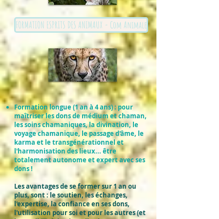
FORMATION ESPRITS DES ANIMAUX - Com Animale
Formation longue (1 an à 4 ans) : pour
maîtriser les dons de médium et chaman,
les soins chamaniques, la divination, le
voyage chamanique, le passage d'âme, le
karma et le transgénérationnel et
l'harmonisation des lieux... être
totalement autonome et expert avec ses
dons !
Les avantages de se former sur 1 an ou
plus, sont : le soutien, les échanges,
l'expertise, la confiance en ses dons,
l'utilisation pour soi et pour les autres (et