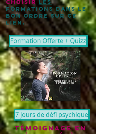
choisir
les
formations dans le
bon ordre sur ce
lien.
Formation Offerte + Quizz
7 jours de défi psychique
témoignage en