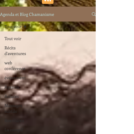
Agenda et Blog Chamanisme
Tout voir
Tout voir
Récits
d'aventures
web
conférence
événement
Agenda
Astuces
Messages
subtils
Aventures
La compil'