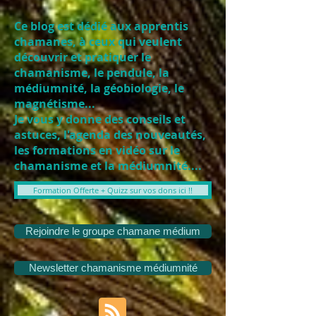
Ce blog est dédié aux apprentis
chamanes, à ceux qui veulent
découvrir et pratiquer le
chamanisme, le pendule, la
médiumnité, la géobiologie, le
magnétisme...
Je vous y donne des conseils et
astuces, l'agenda des nouveautés,
les formations en vidéo sur le
chamanisme et la médiumnité....
Formation Offerte + Quizz sur vos dons ici !!
Rejoindre le groupe chamane médium
Newsletter chamanisme médiumnité