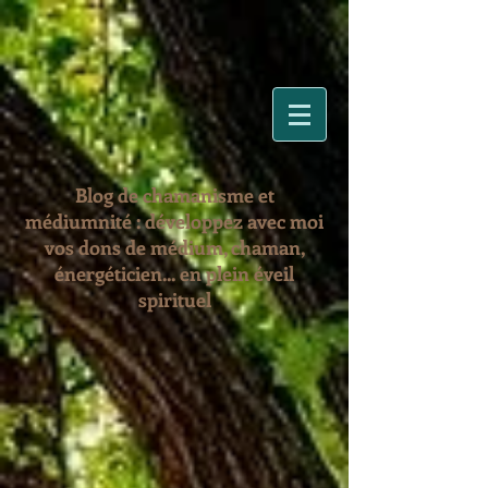
Blog de chamanisme et
médiumnité : développez avec moi
vos dons de médium, chaman,
énergéticien... en plein éveil
spirituel