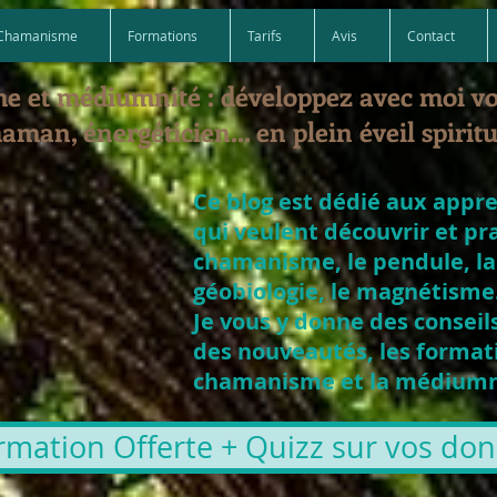
Chamanisme
Formations
Tarifs
Avis
Contact
e et médiumnité : développez avec moi v
aman, énergéticien... en plein éveil spiritu
Ce blog est dédié aux appr
qui veulent découvrir et pr
chamanisme, le pendule, la
géobiologie, le magnétisme.
Je vous y donne des conseils
des nouveautés, les formati
chamanisme et la médiumni
rmation Offerte + Quizz sur vos dons 