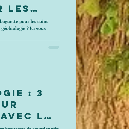
r les
s
baguette pour les soins
 géobiologie ? Ici vous
s et leur
é
gie : 3
our
avec les
es