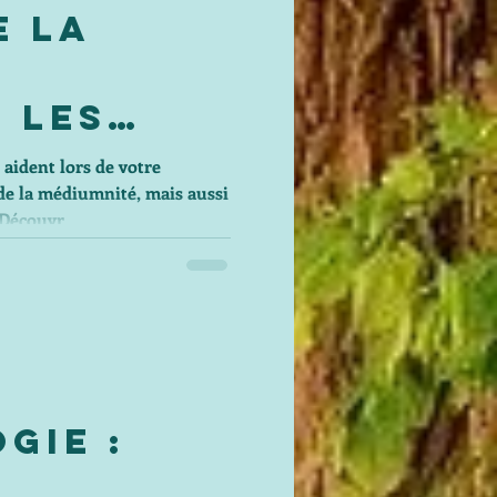
e La
 les
 aident lors de votre
e la médiumnité, mais aussi
 Découvr
gie :
t