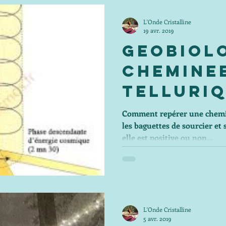
L'Onde Cristalline
19 avr. 2019
Geobiol
Chemine
Telluri
Comment repérer une chemi
les baguettes de sourcier et s
elle est positive ou non...
L'Onde Cristalline
5 avr. 2019