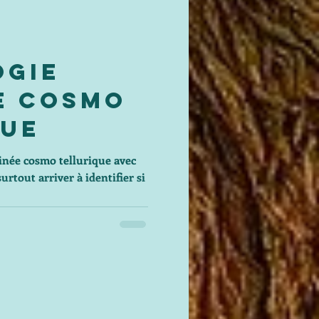
ogie
e Cosmo
que
née cosmo tellurique avec
urtout arriver à identifier si