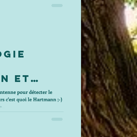
ogie
n Et
tenne
ntenne pour détecter le
rs c'est quoi le Hartmann ;-)
...