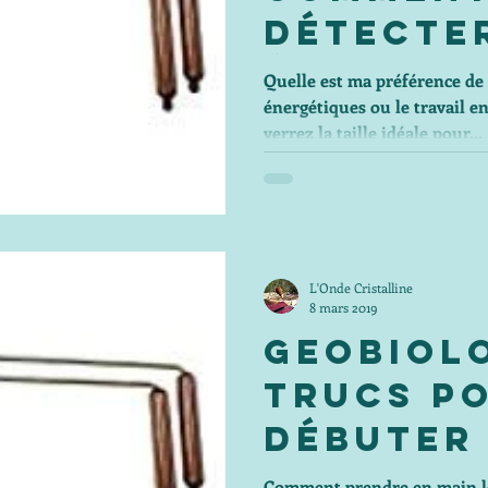
détecte
énergie
Quelle est ma préférence de 
énergétiques ou le travail en
positive
verrez la taille idéale pour...
intensit
L'Onde Cristalline
8 mars 2019
Geobiolo
trucs p
débuter 
baguett
Comment prendre en main les baguettes de sourcier afin