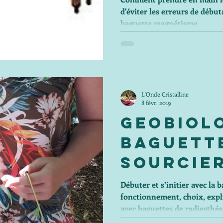
d'éviter les erreurs de débutant ? Astuces géobiologie et
baguette magnétisme.
L'Onde Cristalline
8 févr. 2019
Geobiolo
baguett
sourcie
baguett
Débuter et s’initier avec la 
fonctionnement, choix, expli
radiesth
avec baguettes de radiesthés