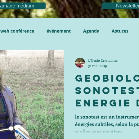
chamane médium
Newslette
web conférence
événement
Agenda
Astuces
L'Onde Cristalline
31 mai 2019
Geobiol
Sonotes
Energie 
le sonotest est un instrumen
énergies subtiles, selon la p
si elles sont positives