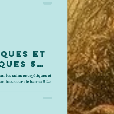
iques et
ques 5
 et les
ur les soins énergétiques et
n focus sur : le karma !! Le
érieures