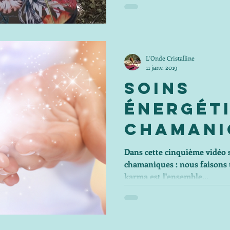
L'Onde Cristalline
11 janv. 2019
Soins
énergét
chamani
le karma
Dans cette cinquième vidéo s
chamaniques : nous faisons u
vies ant
karma est l'ensemble...