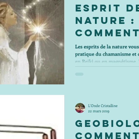
Esprit D
Nature :
comment
trouver
Les esprits de la nature vous
pratique du chamanisme et d
en Reiki ou en magnétisme.
L'Onde Cristalline
22 mars 2019
Geobiolo
commen