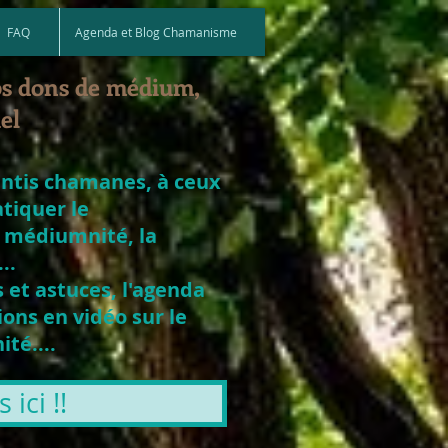
FAQ
Agenda et Blog Chamanisme
os dons de médium,
el
entis chamanes, à ceux
atiquer le
 médiumnité, la
..
 et astuces, l'agenda
ons en vidéo sur le
té....
ici !!