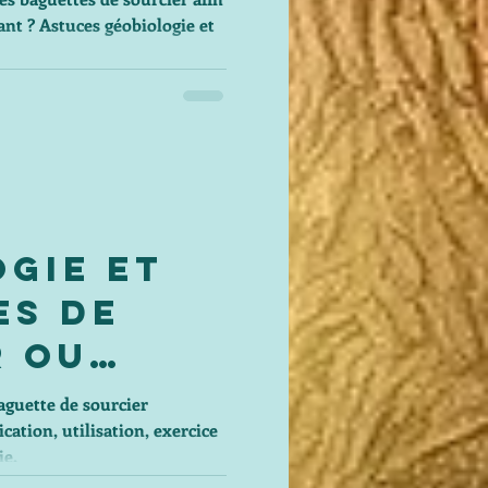
gie et
es de
r ou
e
baguette de sourcier
cation, utilisation, exercice
ésie
ie.