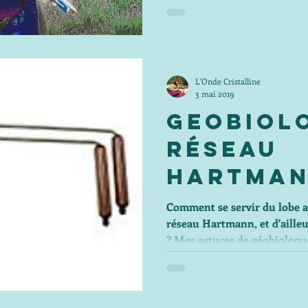
L'Onde Cristalline
3 mai 2019
Geobiol
Réseau
Hartman
Lobe An
Comment se servir du lobe a
réseau Hartmann, et d'ailleu
? Mes astuces de géobiologue