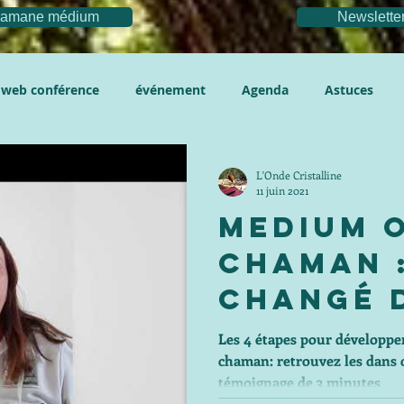
chamane médium
Newslette
web conférence
événement
Agenda
Astuces
L'Onde Cristalline
11 juin 2021
Medium 
Chaman :
changé d
Les 4 étapes pour développ
chaman: retrouvez les dans c
témoignage de 3 minutes