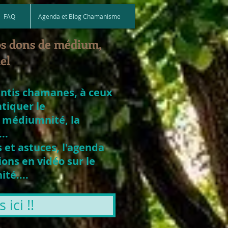
FAQ
Agenda et Blog Chamanisme
os dons de médium,
el
entis chamanes, à ceux
atiquer le
 médiumnité, la
..
 et astuces, l'agenda
ons en vidéo sur le
té....
ici !!