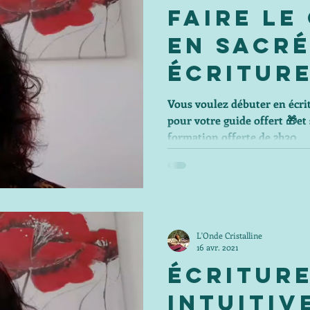
Faire Le
En Sacr
Écritur
intuitiv
Vous voulez débuter en écritu
pour votre guide offert 🎁et
formation offerte de 2h30
L'Onde Cristalline
16 avr. 2021
Écritur
Intuitiv