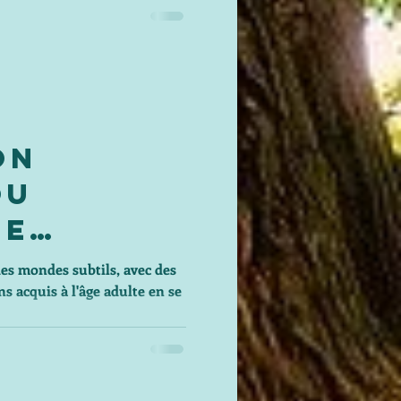
on
Ou
De
e ?
es mondes subtils, avec des
s acquis à l'âge adulte en se