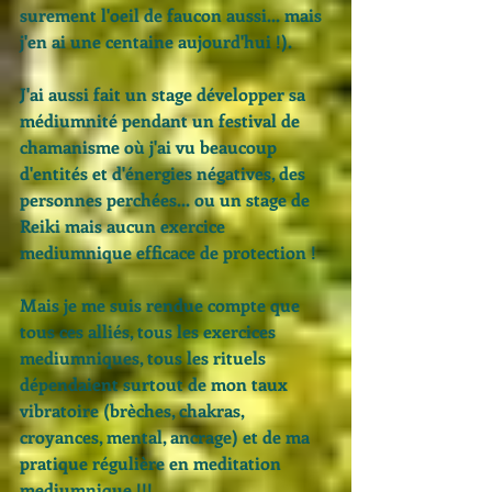
surement l'oeil de faucon aussi... mais 
j'en ai une centaine aujourd'hui !). 
J'ai aussi fait un stage développer sa 
médiumnité pendant un festival de 
chamanisme où j'ai vu beaucoup 
d'entités et d'énergies négatives, des 
personnes perchées... ou un stage de 
Reiki mais aucun exercice 
mediumnique efficace de protection ! 
Mais je me suis rendue compte que 
tous ces alliés, tous les exercices 
mediumniques, tous les rituels 
dépendaient surtout de mon taux 
vibratoire (brèches, chakras, 
croyances, mental, ancrage) et de ma 
pratique régulière en meditation 
mediumnique !!!