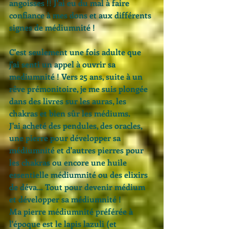
angoisses !! J'ai eu du mal à faire 
confiance à mes dons et aux différents 
signes de médiumnité ! 
C'est seulement une fois adulte que 
j'ai senti un appel à ouvrir sa 
mediumnité ! Vers 25 ans, suite à un 
rêve prémonitoire, je me suis plongée 
dans des livres sur les auras, les 
chakras et bien sûr les médiums. 
J'ai acheté des pendules, des oracles, 
une pierre pour développer sa 
médiumnité et d'autres pierres pour 
les chakras ou encore une huile 
essentielle médiumnité ou des elixirs 
de déva... Tout pour devenir médium 
et développer sa médiumnité ! 
Ma pierre médiumnité préférée à 
l'époque est le lapis lazuli (et 