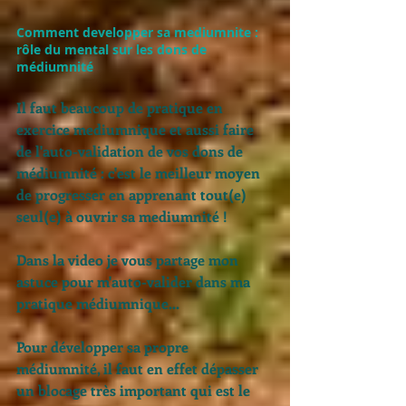
Comment developper sa mediumnite : 
rôle du mental sur les 
dons de 
médiumnité
Il faut beaucoup de pratique en 
exercice mediumnique et aussi faire 
de l'auto-validation de vos dons de 
médiumnité : c'est le meilleur moyen 
de progresser en apprenant tout(e) 
seul(e) à ouvrir sa mediumnité !
Dans la video je vous partage mon 
astuce pour m'auto-valider dans ma 
pratique médiumnique...
Pour développer sa propre 
médiumnité, il faut en effet dépasser 
un blocage très important qui est le 