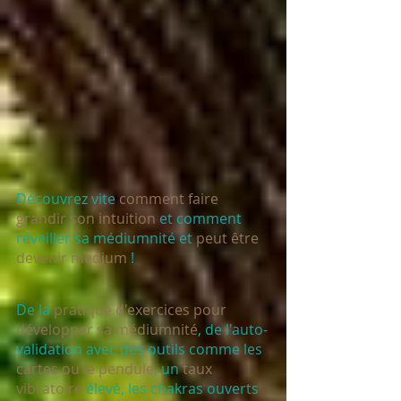
Découvrez vite 
comment faire 
grandir son intuition
 et comment 
réveiller sa médiumnité et 
peut être 
devenir medium
 ! 
De la 
pratique d'exercices pour 
développer sa médiumnité
, de l'auto-
validation avec des outils comme les 
cartes ou le pendule
, un 
taux 
vibratoire
 élevé, les chakras ouverts 