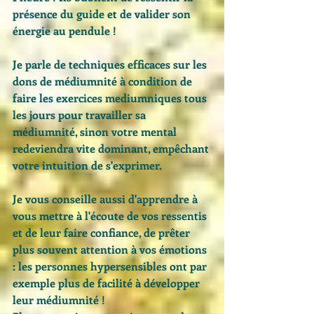
présence du guide et de valider son 
énergie au pendule ! 
Je parle de techniques efficaces sur les 
dons de médiumnité à condition de 
faire les exercices mediumniques tous 
les jours pour travailler sa 
médiumnité, sinon votre mental 
redeviendra vite dominant, empêchant 
votre intuition de s'exprimer. 
Je vous conseille aussi d'apprendre à 
vous mettre à l'écoute de vos ressentis 
et de leur faire confiance, de prêter 
plus souvent attention à vos émotions 
: les personnes hypersensibles ont par 
exemple plus de facilité à développer 
leur médiumnité ! 