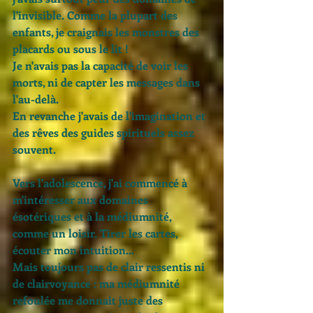
l'invisible. Comme la plupart des 
enfants, je craignais les monstres des 
placards ou sous le lit !
Je n'avais pas la capacité de voir les 
morts, ni de capter les messages dans 
l'au-delà. 
En revanche j'avais de l'imagination et 
des rêves des guides spirituels assez 
souvent.
Vers l'adolescence, j'ai commencé à 
m'intéresser aux domaines 
ésotériques et à la médiumnité, 
comme un loisir. Tirer les cartes, 
écouter mon intuition...
Mais toujours pas de clair ressentis ni 
de clairvoyance : ma médiumnité 
refoulée me donnait juste des 