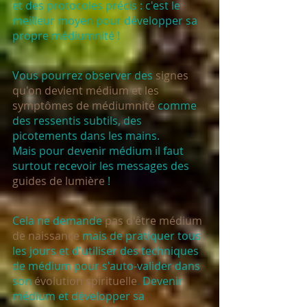
et des protocoles précis : c'est le 
meilleur moyen pour développer sa 
propre médiumnité ! 
Vous pourrez observer des 
signes 
qu'on devient médium et les 
symptômes de médiumnité
 comme 
des ressentis subtils, des 
picotements dans les mains. 
Mais pour devenir médium il faut 
surtout recevoir les messages des 
guides de lumière
 ! 
Cela ne demande 
pas d'être médium 
de naissance
 mais de pratiquer tous 
les jours et d'utiliser des techniques 
de médium pour s'auto-valider dans 
son 
évolution spirituelle
. 
Devenir 
médium et développer sa 