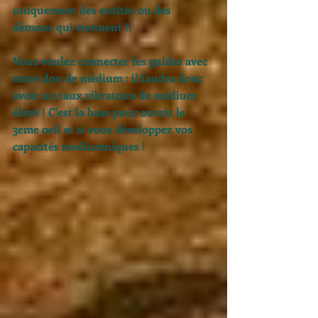
uniquement des entités ou des 
démons qui viennent !! 
Vous voulez connecter les guides avec 
votre don de médium : il faudra donc 
avoir un taux vibratoire de médium 
élevé ! C'est la base pour ouvrir le 
3eme oeil et si vous développez vos 
capacités médiumniques ! 