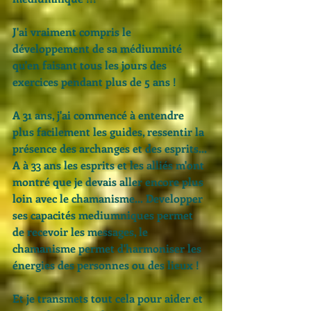
J'ai vraiment compris le 
développement de sa médiumnité 
qu'en faisant tous les jours des 
exercices pendant plus de 5 ans ! 
A 31 ans, j'ai commencé à entendre 
plus facilement les guides,
 ressentir la 
présence des archanges et des esprits...
A à 33 ans les esprits et les alliés m'ont 
montré que je devais aller encore plus 
loin avec le chamanisme... Developper 
ses capacités mediumniques permet 
de recevoir les messages, le 
chamanisme permet d'harmoniser les 
énergies des personnes ou des lieux ! 
Et je transmets tout cela pour aider et 