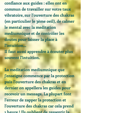
confiance aux guides : elles ont en 
commun de travailler sur votre taux 
vibratoire, sur l'ouverture des chakras 
(en particulier le 3ème oeil), de calmer 
le mental avec la meditation 
mediumnique et de contrôler les 
doutes pour laisser la place à 
l'intuition...
Il faut aussi apprendre à écouter plus 
souvent l'intuition. 
La meditation mediumnique que 
j'enseigne commence par la protection 
puis l'ouverture des chakras et en 
dernier on appellera les guides pour 
recevoir un message. La plupart font 
l'erreur de zapper la protection et 
l'ouverture des chakras car cela prend 
1 heure ! Ils oublient de ressentir la 