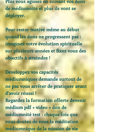
Plus vous agissez en suivant vos dons 
de médiumnité et plus ils vont se 
déployer. 
Pour rester motivé même au début 
quand les dons ne progressent pas : 
imaginez votre évolution spirituelle 
sur plusieurs années et fixez vous des 
objectifs à atteindre ! 
Développez vos capacités 
médiumniques demande surtout de 
ne pas vous arrêter de pratiquer avant 
d'avoir réussi ! 
Regardez la formation offerte devenir 
médium pdf + video + don de 
médiumnité test : chaque fois que 
vous doutez de vous la méditation 
médiumnique de la mission de vie 