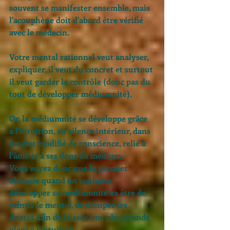
souvent se manifester ensemble, mais 
l'acouphène doit d'abord être vérifié 
avec le médecin. 
Votre mental rationnel veut analyser, 
expliquer, il veut du concret et surtout 
il veut garder le contrôle (donc pas du 
tout de développer médiumnité). 
Or, la médiumnité se développe grâce 
à l'intuition, au silence intérieur, dans 
un état modifié de conscience, relié à 
l'âme et à ses dons de médium. 
Vous voyez donc que le premier 
obstacle quand on souhaite 
développer sa médiumnité va être de 
calmer le mental, de dissiper les 
doutes afin de laisser une plus grande 
place à l'intuition. 