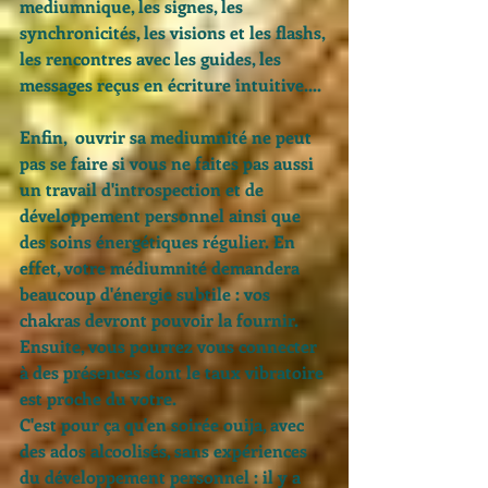
mediumnique, les signes, les 
synchronicités, les visions et les flashs, 
les rencontres avec les guides, les 
messages reçus en écriture intuitive....
Enfin,  ouvrir sa mediumnité ne peut 
pas se faire si vous ne faites pas aussi 
un travail d'introspection et de 
développement personnel ainsi que 
des soins énergétiques régulier. En 
effet, votre médiumnité demandera 
beaucoup d'énergie subtile : vos 
chakras devront pouvoir la fournir. 
Ensuite, vous pourrez vous connecter 
à des présences dont le taux vibratoire 
est proche du votre. 
C'est pour ça qu'en soirée ouija, avec 
des ados alcoolisés, sans expériences 
du développement personnel : il y a 