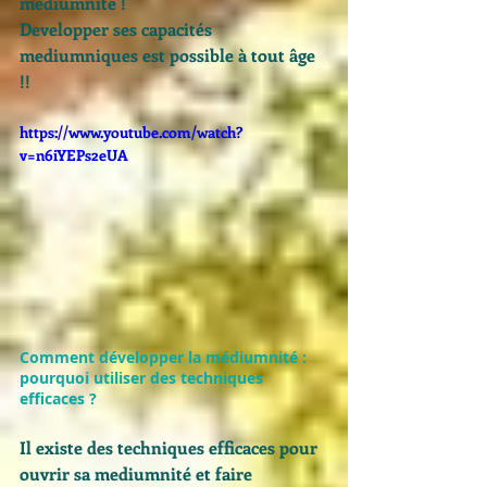
médiumnité ! 
Developper ses capacités 
mediumniques est possible à tout âge 
!!
https://www.youtube.com/watch?
v=n6iYEPs2eUA
Comment développer la médiumnité : 
pourquoi utiliser des techniques 
efficaces ? 
Il existe des techniques efficaces pour 
ouvrir sa mediumnité et faire 