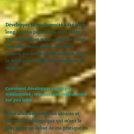
Développer la mediumnité a été assez 
long, je vous parle dans cette vidéo de 
mes techniques pour progresser avec 
mes dons toute seule... car vous 
n'aurez pas toujours de médium sous 
la main pour valider vos ressentis et 
visions ! 
Comment développer sa propre 
médiumnité : mes astuces médiumnité 
sur you tube
Vous allez découvrir les astuces et 
exercice mediumnique qui m'ont le 
plus aidée au début de ma pratique en 