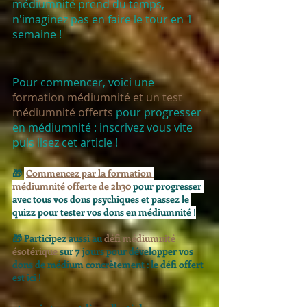
médiumnité prend du temps, 
n'imaginez pas en faire le tour en 1 
semaine ! 
Pour commencer, voici une 
formation médiumnité et un test 
médiumnité offerts
 pour progresser 
en médiumnité : inscrivez vous vite 
puis lisez cet article ! 
🎁 
Commencez par la formation 
médiumnité offerte de 2h30
 pour progresser 
avec tous vos dons psychiques et passez le 
quizz pour tester vos dons en médiumnité !
🎁 
Participez aussi au 
défi médiumnité 
ésotérique
 sur 7 jours pour développer vos 
dons de médium concrètement : le défi offert 
est ici ! 