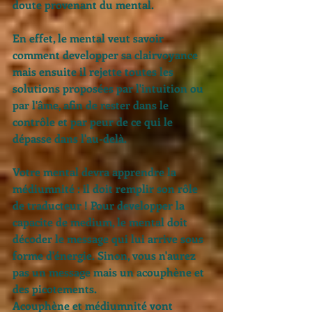
doute provenant du mental. 
En effet, le mental veut savoir 
comment developper sa clairvoyance 
mais ensuite il rejette toutes les 
solutions proposées par l'intuition ou 
par l'âme, afin de rester dans le 
contrôle et par peur de ce qui le 
dépasse dans l'au-delà. 
Votre mental devra apprendre la 
médiumnité : il doit remplir son rôle 
de traducteur ! Pour developper la 
capacite de medium, le mental doit 
décoder le message qui lui arrive sous 
forme d'énergie. Sinon, vous n'aurez 
pas un message mais un acouphène et 
des picotements. 
Acouphène et médiumnité vont 