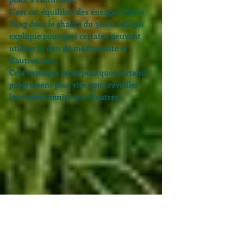
C'est cet équilibre des énergies Yin et 
Yang dans le chakra du 3ème oeil qui 
explique pourquoi certains peuvent 
utiliser le don de médiumnité et 
d'autres non.
Cela explique aussi pourquoi certains 
progressent plus vite pour réveiller 
leur médiumnité que d'autres. 