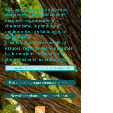
Ce blog est dédié aux apprentis
chamanes, à ceux qui veulent
découvrir et pratiquer le
chamanisme, le pendule, la
médiumnité, la géobiologie, le
magnétisme...
Je vous y donne des conseils et
astuces, l'agenda des nouveautés,
les formations en vidéo sur le
chamanisme et la médiumnité....
Formation Offerte + Quizz sur vos dons ici !!
Rejoindre le groupe chamane médium
Newsletter chamanisme médiumnité