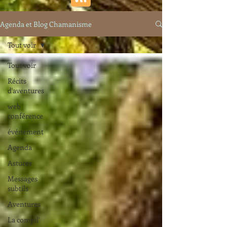
Agenda et Blog Chamanisme
Tout voir
Tout voir
Récits
d'aventures
web
conférence
événement
Agenda
Astuces
Messages
subtils
Aventures
La compil'