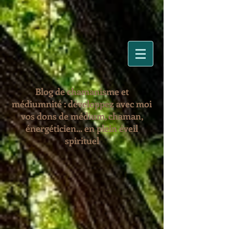
Blog de chamanisme et
médiumnité : développez avec moi
vos dons de médium, chaman,
énergéticien... en plein éveil
spirituel