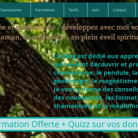
Chamanisme
Formations
Tarifs
Avis
Contact
e et médiumnité : développez avec moi v
aman, énergéticien... en plein éveil spiritu
Ce blog est dédié aux appr
qui veulent découvrir et pr
chamanisme, le pendule, la
géobiologie, le magnétisme.
Je vous y donne des conseils
des nouveautés, les formati
chamanisme et la médiumni
rmation Offerte + Quizz sur vos dons 