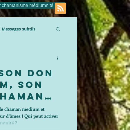
r chamanisme médiumnité
Messages subtils
 son don
m, son
chamane
ent
n de chaman medium et
ur d’âmes ! Qui peut activer
per son
umnité ?