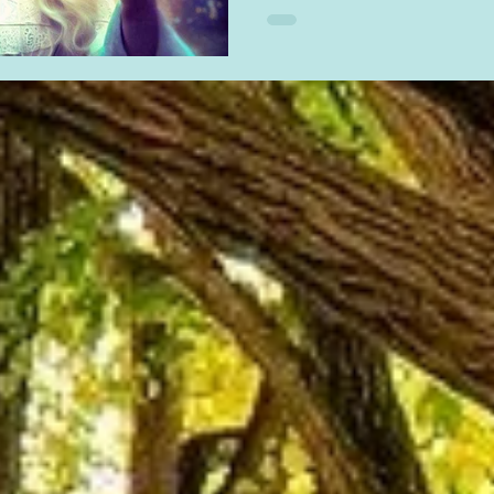
don de 
d’âmes ?