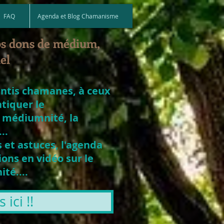
FAQ
Agenda et Blog Chamanisme
os dons de médium,
el
entis chamanes, à ceux
atiquer le
 médiumnité, la
..
 et astuces, l'agenda
ons en vidéo sur le
té....
ici !!