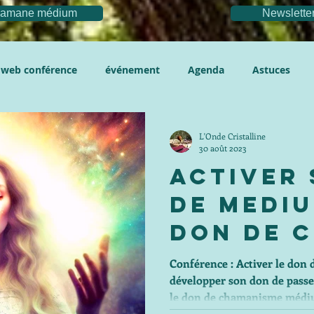
chamane médium
Newslette
web conférence
événement
Agenda
Astuces
L'Onde Cristalline
30 août 2023
Activer
de mediu
don de 
et comm
Conférence : Activer le do
développer son don de passe
dévelop
le don de chamanisme médi