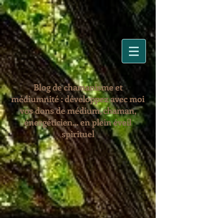
Blog de chamanisme et
médiumnité : développez avec moi
vos dons de médium, chaman,
énergéticien... en plein éveil
spirituel