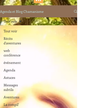
Agenda et Blog Chamanisme
Tout voir
Tout voir
Récits
d'aventures
web
conférence
événement
Agenda
Astuces
Messages
subtils
Aventures
La compil'