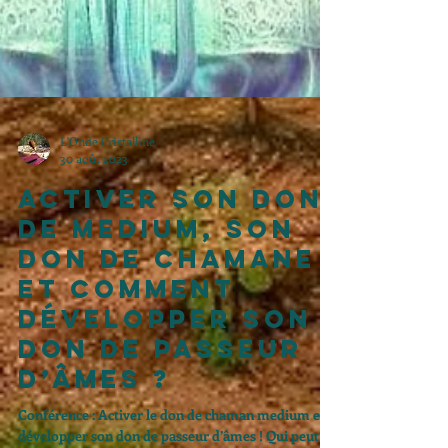
L'Onde Cristalline
30 août 2023
Activer son don
de medium, son
don de chamane
et comment
développer son