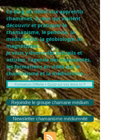
Ce blog est dédié aux apprentis
chamanes, à ceux qui veulent
découvrir et pratiquer le
chamanisme, le pendule, la
médiumnité, la géobiologie, le
magnétisme...
Je vous y donne des conseils et
astuces, l'agenda des nouveautés,
les formations en vidéo sur le
chamanisme et la médiumnité....
Formation Offerte + Quizz sur vos dons ici !!
Rejoindre le groupe chamane médium
Newsletter chamanisme médiumnité