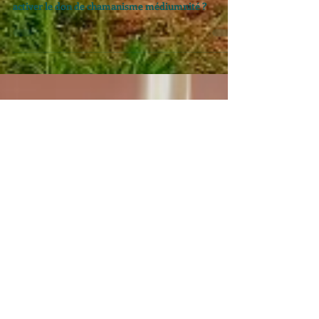
don de passeur
d’âmes ?
Conférence : Activer le don de chaman medium et
développer son don de passeur d’âmes ! Qui peut
activer le don de chamanisme médiumnité ?