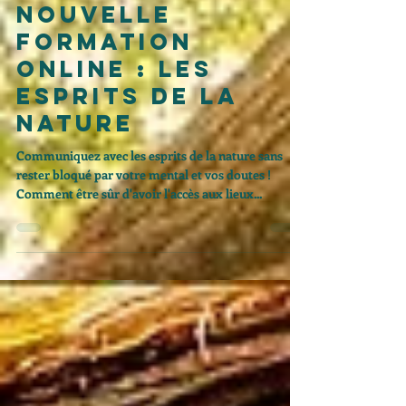
16 juil. 2019
Nouvelle
formation
online : les
esprits de la
nature
Communiquez avec les esprits de la nature sans
rester bloqué par votre mental et vos doutes !
Comment être sûr d'avoir l'accès aux lieux...