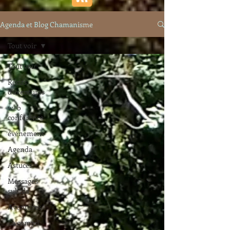
Agenda et Blog Chamanisme
Tout voir
Tout voir
Récits
d'aventures
web
conférence
événement
Agenda
Astuces
Messages
subtils
Aventures
La compil'