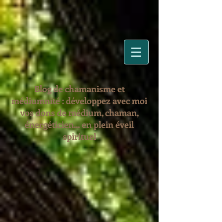
Blog de chamanisme et
médiumnité : développez avec moi
vos dons de médium, chaman,
énergéticien... en plein éveil
spirituel