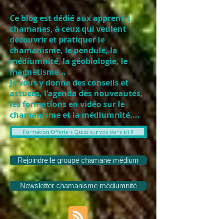
Ce blog est dédié aux apprentis
chamanes, à ceux qui veulent
découvrir et pratiquer le
chamanisme, le pendule, la
médiumnité, la géobiologie, le
magnétisme...
Je vous y donne des conseils et
astuces, l'agenda des nouveautés,
les formations en vidéo sur le
chamanisme et la médiumnité....
Formation Offerte + Quizz sur vos dons ici !!
Rejoindre le groupe chamane médium
Newsletter chamanisme médiumnité