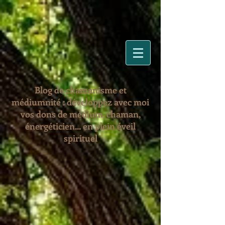
Blog de chamanisme et
médiumnité : développez avec moi
vos dons de médium, chaman,
énergéticien... en plein éveil
spirituel