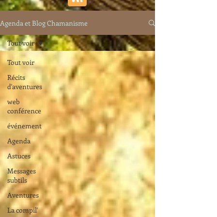
Agenda et Blog Chamanisme
Tout voir
Tout voir
Récits
d'aventures
web
conférence
événement
Agenda
Astuces
Messages
subtils
Aventures
La compil'