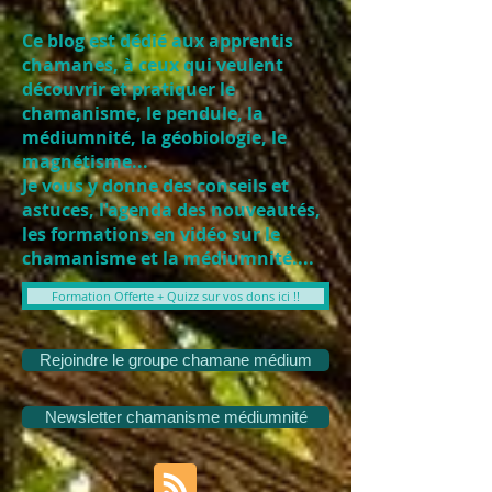
Ce blog est dédié aux apprentis
chamanes, à ceux qui veulent
découvrir et pratiquer le
chamanisme, le pendule, la
médiumnité, la géobiologie, le
magnétisme...
Je vous y donne des conseils et
astuces, l'agenda des nouveautés,
les formations en vidéo sur le
chamanisme et la médiumnité....
Formation Offerte + Quizz sur vos dons ici !!
Rejoindre le groupe chamane médium
Newsletter chamanisme médiumnité