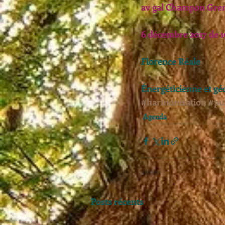
av gal Champon Gre
6 décembre 2017 de 1
Florence Réale
Énergéticienne et gé
#harmonisation
#pur
Agenda
Posts récents