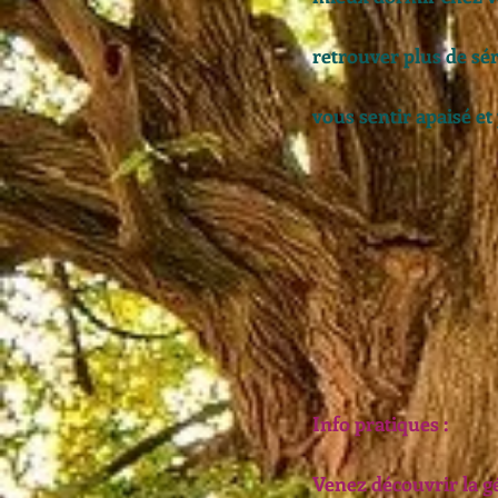
retrouver plus de sé
vous sentir apaisé et
Info pratiques :
Venez découvrir la gé