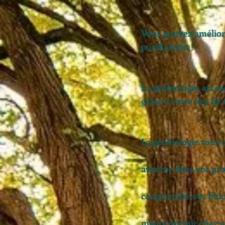
Vous pouvez améliore
purification !
La géobiologie, art sa
grâce à votre lieu de v
La géobiologie vous o
avancer dans vos proj
comprendre vos blocag
mieux dormir chez 