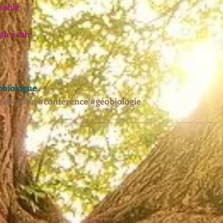
noble
9h à 21h
obiologue
ification
#conférence
#géobiologie