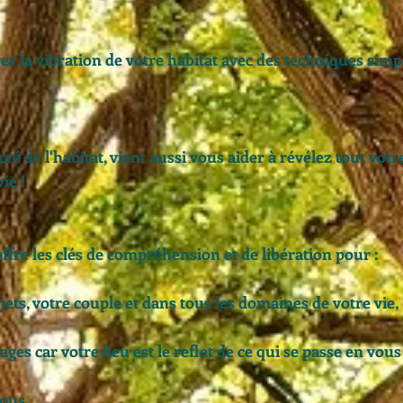
r la vibration de votre habitat avec des techniques simp
cré de l'habitat, vient aussi vous aider à révélez tout votr
ie !
ffre les clés de compréhension et de libération pour :
ets, votre couple et dans tous les domaines de votre vie,
es car votre lieu est le reflet de ce qui se passe en vous
vous