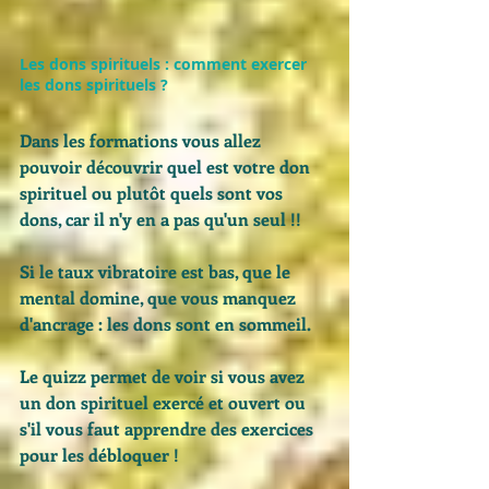
Les dons spirituels : comment exercer 
les dons spirituels ?
Dans les formations vous allez 
pouvoir découvrir quel est votre don 
spirituel ou plutôt quels sont vos 
dons, car il n'y en a pas qu'un seul !! 
Si le taux vibratoire est bas, que le 
mental domine, que vous manquez 
d'ancrage : les dons sont en sommeil. 
Le quizz permet de voir si vous avez 
un don spirituel exercé et ouvert ou 
s'il vous faut apprendre des exercices 
pour les débloquer ! 