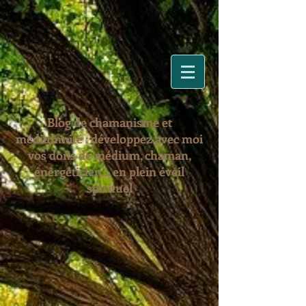
Blog de chamanisme et
médiumnité : développez avec moi
vos dons de médium, chaman,
énergéticien... en plein éveil
spirituel