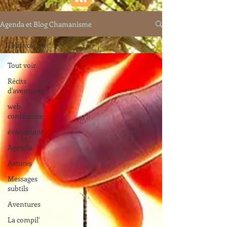
Agenda et Blog Chamanisme
Tout voir
Tout voir
Récits
d'aventures
web
conférence
événement
Agenda
Astuces
Messages
subtils
Aventures
La compil'