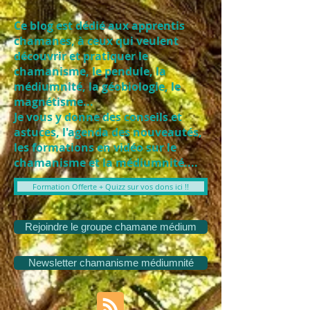
Ce blog est dédié aux apprentis
chamanes, à ceux qui veulent
découvrir et pratiquer le
chamanisme, le pendule, la
médiumnité, la géobiologie, le
magnétisme...
Je vous y donne des conseils et
astuces, l'agenda des nouveautés,
les formations en vidéo sur le
chamanisme et la médiumnité....
Formation Offerte + Quizz sur vos dons ici !!
Rejoindre le groupe chamane médium
Newsletter chamanisme médiumnité