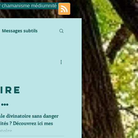
r chamanisme médiumnité
Messages subtils
ire
?
z le
e divinatoire sans danger
z ici mes
 avec
atoire