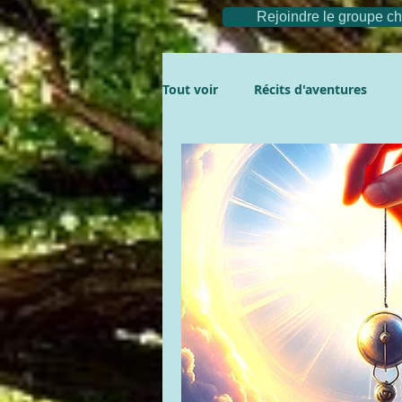
Rejoindre le groupe 
Tout voir
Récits d'aventures
Aventures
La compil'