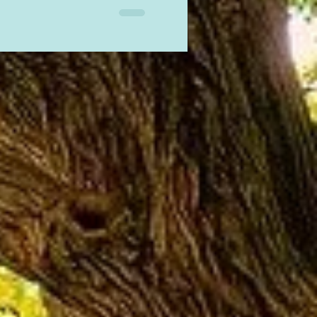
els de
ion