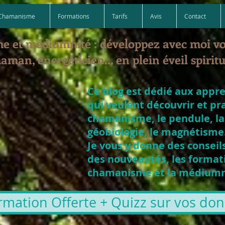
Chamanisme
Formations
Tarifs
Avis
Contact
e et médiumnité : développez avec moi v
aman, énergéticien... en plein éveil spiritu
Ce blog est dédié aux appr
qui veulent découvrir et pr
chamanisme, le pendule, la
géobiologie, le magnétisme.
Je vous y donne des conseils
des nouveautés, les formati
chamanisme et la médiumni
rmation Offerte + Quizz sur vos dons 