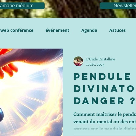
chamane médium
Newslette
web conférence
événement
Agenda
Astuces
L'Onde Cristalline
11 déc. 2023
Pendule
Divinato
Danger 
Maîtrise
Comment maîtriser le pendul
venant du mental ou des entités ? Découvre
Pendule
astuces sur le pendule divin