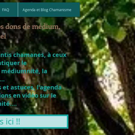
FAQ
Agenda et Blog Chamanisme
os dons de médium,
el
entis chamanes, à ceux
atiquer le
 médiumnité, la
..
 et astuces, l'agenda
ons en vidéo sur le
té....
ici !!