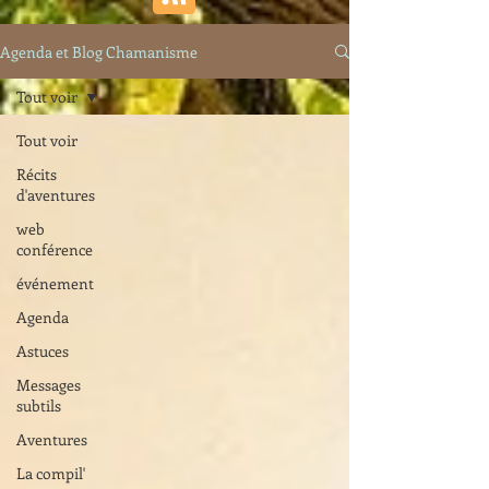
Agenda et Blog Chamanisme
Tout voir
Tout voir
Récits
d'aventures
web
conférence
événement
Agenda
Astuces
Messages
subtils
Aventures
La compil'