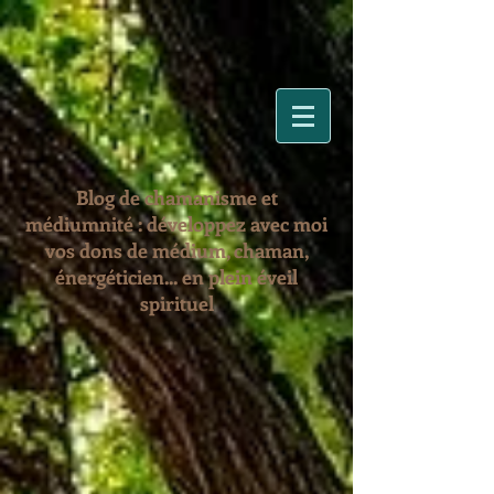
Blog de chamanisme et
médiumnité : développez avec moi
vos dons de médium, chaman,
énergéticien... en plein éveil
spirituel