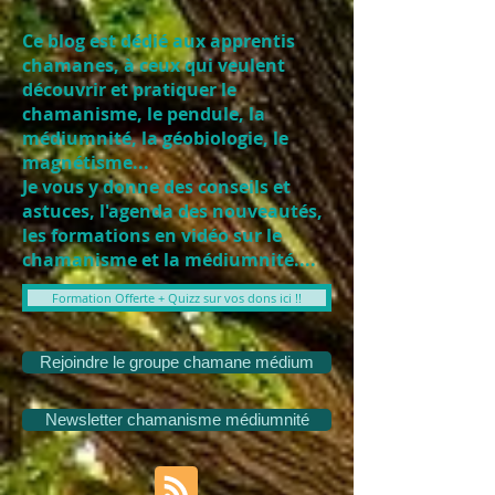
Ce blog est dédié aux apprentis
chamanes, à ceux qui veulent
découvrir et pratiquer le
chamanisme, le pendule, la
médiumnité, la géobiologie, le
magnétisme...
Je vous y donne des conseils et
astuces, l'agenda des nouveautés,
les formations en vidéo sur le
chamanisme et la médiumnité....
Formation Offerte + Quizz sur vos dons ici !!
Rejoindre le groupe chamane médium
Newsletter chamanisme médiumnité