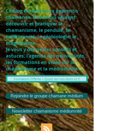
Ce blog est dédié aux apprentis
chamanes, à ceux qui veulent
découvrir et pratiquer le
chamanisme, le pendule, la
médiumnité, la géobiologie, le
magnétisme...
Je vous y donne des conseils et
astuces, l'agenda des nouveautés,
les formations en vidéo sur le
chamanisme et la médiumnité....
Formation Offerte + Quizz sur vos dons ici !!
Rejoindre le groupe chamane médium
Newsletter chamanisme médiumnité