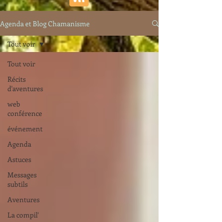
Agenda et Blog Chamanisme
Tout voir
Tout voir
Récits
d'aventures
web
conférence
événement
Agenda
Astuces
Messages
subtils
Aventures
La compil'