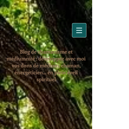
Blog de chamanisme et
médiumnité : développez avec moi
vos dons de médium, chaman,
énergéticien... en plein éveil
spirituel