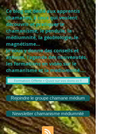
Ce blog est dédié aux apprentis
chamanes, à ceux qui veulent
découvrir et pratiquer le
chamanisme, le pendule, la
médiumnité, la géobiologie, le
magnétisme...
Je vous y donne des conseils et
astuces, l'agenda des nouveautés,
les formations en vidéo sur le
chamanisme et la médiumnité....
Formation Offerte + Quizz sur vos dons ici !!
Rejoindre le groupe chamane médium
Newsletter chamanisme médiumnité