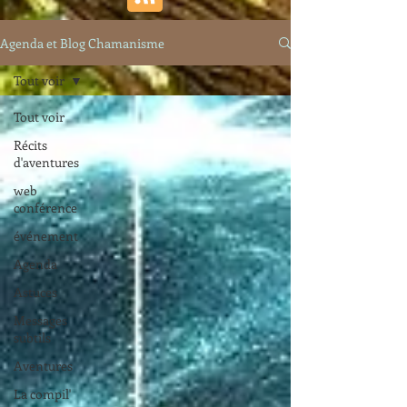
Agenda et Blog Chamanisme
Tout voir
Tout voir
Récits
d'aventures
web
conférence
événement
Agenda
Astuces
Messages
subtils
Aventures
La compil'