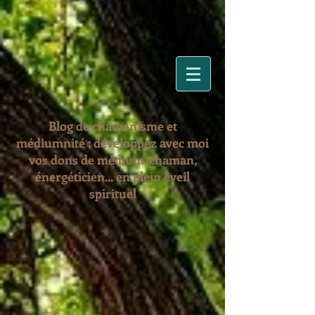
Blog de chamanisme et
médiumnité : développez avec moi
vos dons de médium, chaman,
énergéticien... en plein éveil
spirituel