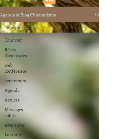
Agenda et Blog Chamanisme
Tout voir
Tout voir
Récits
d'aventures
web
conférence
événement
Agenda
Astuces
Messages
subtils
Aventures
La compil'