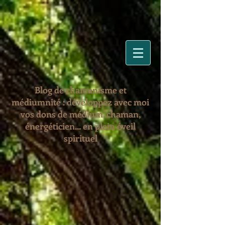
Blog de chamanisme et
médiumnité : développez avec moi
vos dons de médium, chaman,
énergéticien... en plein éveil
spirituel