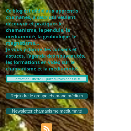
Ce blog est dédié aux apprentis
chamanes, à ceux qui veulent
découvrir et pratiquer le
chamanisme, le pendule, la
médiumnité, la géobiologie, le
magnétisme...
Je vous y donne des conseils et
astuces, l'agenda des nouveautés,
les formations en vidéo sur le
chamanisme et la médiumnité....
Formation Offerte + Quizz sur vos dons ici !!
Rejoindre le groupe chamane médium
Newsletter chamanisme médiumnité