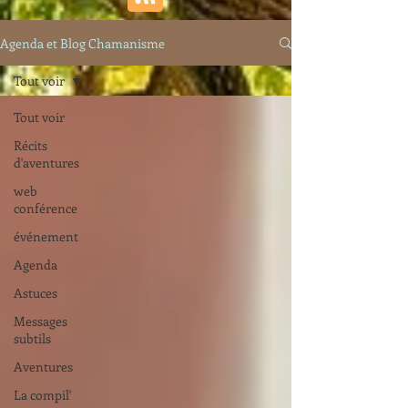
Agenda et Blog Chamanisme
Tout voir
Tout voir
Récits
d'aventures
web
conférence
événement
Agenda
Astuces
Messages
subtils
Aventures
La compil'