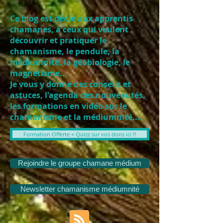
Ce blog est dédié aux apprentis
chamanes, à ceux qui veulent
découvrir et pratiquer le
chamanisme, le pendule, la
médiumnité, la géobiologie, le
magnétisme...
Je vous y donne des conseils et
astuces, l'agenda des nouveautés,
les formations en vidéo sur le
chamanisme et la médiumnité....
Formation Offerte + Quizz sur vos dons ici !!
Rejoindre le groupe chamane médium
Newsletter chamanisme médiumnité