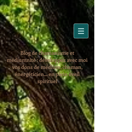
Blog de chamanisme et
médiumnité : développez avec moi
vos dons de médium, chaman,
énergéticien... en plein éveil
spirituel