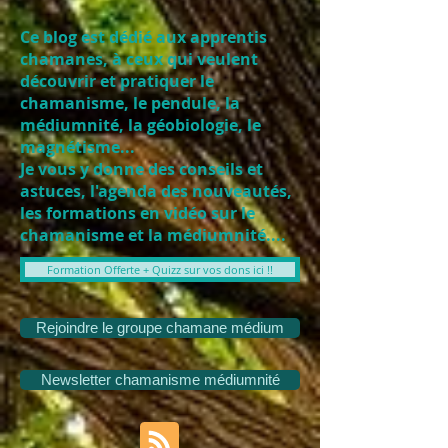
Ce blog est dédié aux apprentis
chamanes, à ceux qui veulent
découvrir et pratiquer le
chamanisme, le pendule, la
médiumnité, la géobiologie, le
magnétisme...
Je vous y donne des conseils et
astuces, l'agenda des nouveautés,
les formations en vidéo sur le
chamanisme et la médiumnité....
Formation Offerte + Quizz sur vos dons ici !!
Rejoindre le groupe chamane médium
Newsletter chamanisme médiumnité