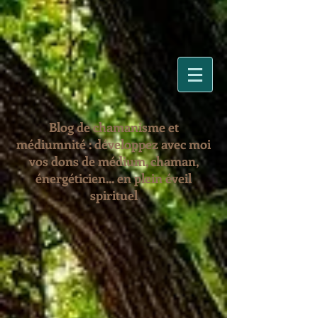
Blog de chamanisme et
médiumnité : développez avec moi
vos dons de médium, chaman,
énergéticien... en plein éveil
spirituel