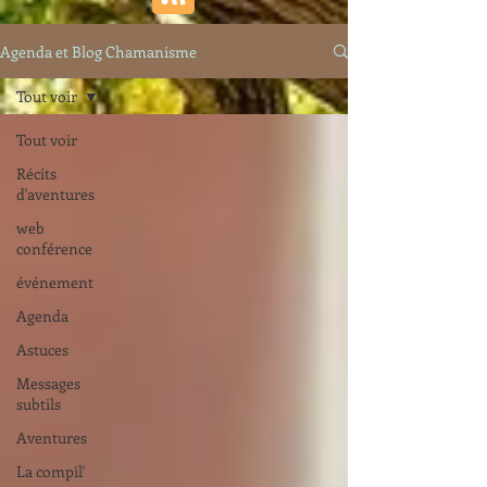
Agenda et Blog Chamanisme
Tout voir
Tout voir
Récits
d'aventures
web
conférence
événement
Agenda
Astuces
Messages
subtils
Aventures
La compil'