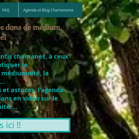
FAQ
Agenda et Blog Chamanisme
os dons de médium,
el
entis chamanes, à ceux
atiquer le
 médiumnité, la
..
 et astuces, l'agenda
ons en vidéo sur le
té....
ici !!