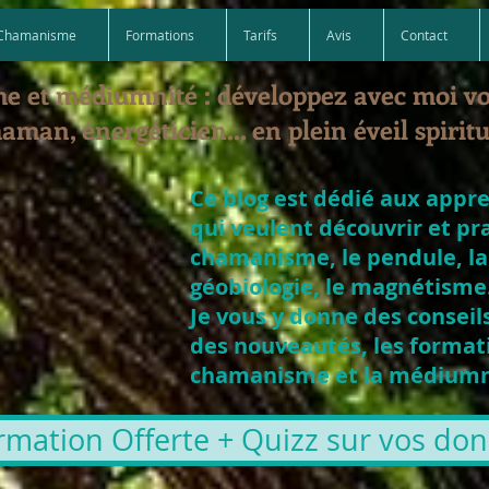
Chamanisme
Formations
Tarifs
Avis
Contact
e et médiumnité : développez avec moi v
aman, énergéticien... en plein éveil spiritu
Ce blog est dédié aux appr
qui veulent découvrir et pr
chamanisme, le pendule, la
géobiologie, le magnétisme.
Je vous y donne des conseils
des nouveautés, les formati
chamanisme et la médiumni
rmation Offerte + Quizz sur vos dons 