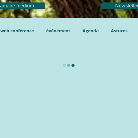
chamane médium
Newslette
web conférence
événement
Agenda
Astuces
La compil'