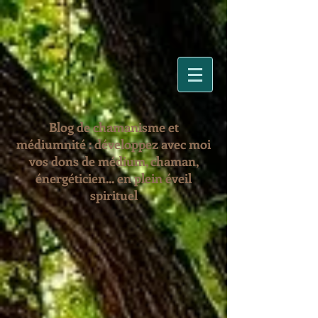
Blog de chamanisme et
médiumnité : développez avec moi
vos dons de médium, chaman,
énergéticien... en plein éveil
spirituel