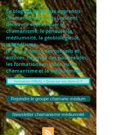
Ce blog est dédié aux apprentis
chamanes, à ceux qui veulent
découvrir et pratiquer le
chamanisme, le pendule, la
médiumnité, la géobiologie, le
magnétisme...
Je vous y donne des conseils et
astuces, l'agenda des nouveautés,
les formations en vidéo sur le
chamanisme et la médiumnité....
Formation Offerte + Quizz sur vos dons ici !!
Rejoindre le groupe chamane médium
Newsletter chamanisme médiumnité