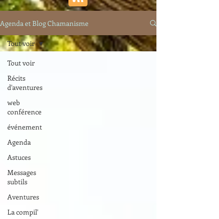
Agenda et Blog Chamanisme
Tout voir
Tout voir
Récits
d'aventures
web
conférence
événement
Agenda
Astuces
Messages
subtils
Aventures
La compil'