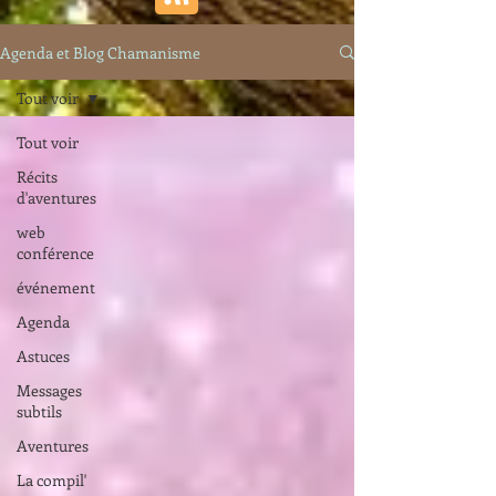
Agenda et Blog Chamanisme
Tout voir
Tout voir
Récits
d'aventures
web
conférence
événement
Agenda
Astuces
Messages
subtils
Aventures
La compil'