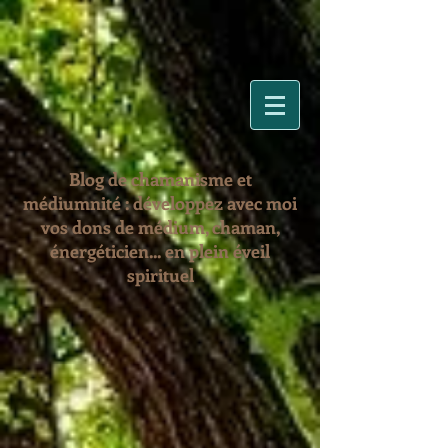
Blog de chamanisme et
médiumnité : développez avec moi
vos dons de médium, chaman,
énergéticien... en plein éveil
spirituel