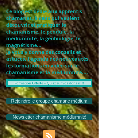
Ce blog est dédié aux apprentis
chamanes, à ceux qui veulent
découvrir et pratiquer le
chamanisme, le pendule, la
médiumnité, la géobiologie, le
magnétisme...
Je vous y donne des conseils et
astuces, l'agenda des nouveautés,
les formations en vidéo sur le
chamanisme et la médiumnité....
Formation Offerte + Quizz sur vos dons ici !!
Rejoindre le groupe chamane médium
Newsletter chamanisme médiumnité